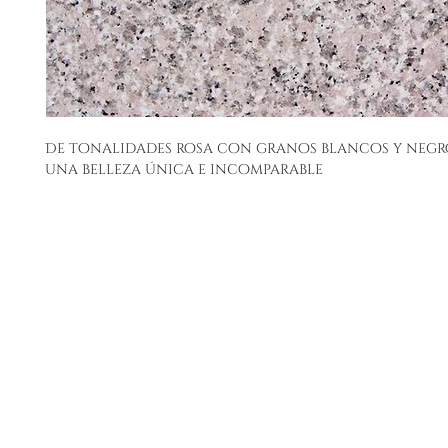
De tonalidades rosa con granos blancos y negr
una belleza única e incomparable
(601) 671 6592
Bogot
Carrer
contacto@acanthusmarmoles.com
Lunes